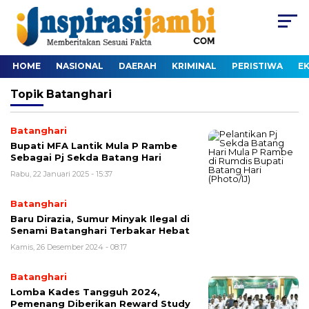
HOME
NASIONAL
DAERAH
KRIMINAL
PERISTIWA
E
Topik
Batanghari
Batanghari
Bupati MFA Lantik Mula P Rambe
Sebagai Pj Sekda Batang Hari
Rabu, 22 Januari 2025 - 15:37
Batanghari
Baru Dirazia, Sumur Minyak Ilegal di
Senami Batanghari Terbakar Hebat
Kamis, 26 Desember 2024 - 08:17
Batanghari
Lomba Kades Tangguh 2024,
Pemenang Diberikan Reward Study