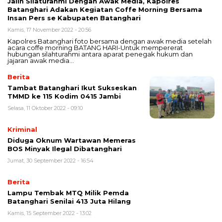
Jalin Silaturahmi Dengan Awak Media, Kapolres
Batanghari Adakan Kegiatan Coffe Morning Bersama
Insan Pers se Kabupaten Batanghari
Kamis, 17 November 2022 - 20:56
Kapolres Batanghari foto bersama dengan awak media setelah
acara coffe morning BATANG HARI-Untuk mempererat
hubungan silahturahmi antara aparat penegak hukum dan
jajaran awak media…
Berita
Tambat Batanghari Ikut Sukseskan
TMMD ke 115 Kodim 0415 Jambi
Selasa, 11 Oktober 2022 - 09:10
Kriminal
Diduga Oknum Wartawan Memeras
BOS Minyak Ilegal Dibatanghari
Jumat, 30 September 2022 - 16:54
Berita
Lampu Tembak MTQ Milik Pemda
Batanghari Senilai 413 Juta Hilang
Kamis, 15 September 2022 - 13:02