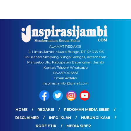
ALAMAT REDAKSI
Jl. Lintas Jambi-Muara Bungo, RT 12/ RW 05
Kelurahan Simpang Sungai Rengas, Kecamatan
Marosebo Ulu, Kabupaten Batanghari, Jambi
Kontak Telpon/ Whatsapp
082217006381
Email Redaksi
Inspirasijambi@gmail.com
HOME
REDAKSI
PEDOMAN MEDIA SIBER
DISCLAIMER
INFO IKLAN
HUBUNGI KAMI
KODE ETIK
MEDIA SIBER