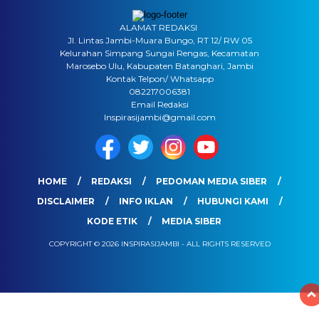
ALAMAT REDAKSI
Jl. Lintas Jambi-Muara Bungo, RT 12/ RW 05
Kelurahan Simpang Sungai Rengas, Kecamatan
Marosebo Ulu, Kabupaten Batanghari, Jambi
Kontak Telpon/ Whatsapp
082217006381
Email Redaksi
Inspirasijambi@gmail.com
HOME
REDAKSI
PEDOMAN MEDIA SIBER
DISCLAIMER
INFO IKLAN
HUBUNGI KAMI
KODE ETIK
MEDIA SIBER
COPYRIGHT © 2026 INSPIRASIJAMBI - ALL RIGHTS RESERVED