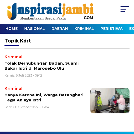
HOME
NASIONAL
DAERAH
KRIMINAL
PERISTIWA
E
Topik
Kdrt
Kriminal
Tolak Berhubungan Badan, Suami
Bakar Istri di Marosebo Ulu
Kamis, 6 Juli 2023 - 09:12
Kriminal
Hanya Karena Ini, Warga Batanghari
Tega Aniaya Istri
Sabtu, 8 Oktober 2022 - 13:04