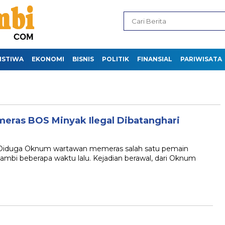
ISTIWA
EKONOMI
BISNIS
POLITIK
FINANSIAL
PARIWISATA
ras BOS Minyak Ilegal Dibatanghari
iduga Oknum wartawan memeras salah satu pemain
Jambi beberapa waktu lalu. Kejadian berawal, dari Oknum