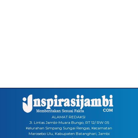
ALAMAT REDAKSI
Jl. Lintas Jambi-Muara Bungo, RT 12/ RW 05
Kelurahan Simpang Sungai Rengas, Kecamatan
Marosebo Ulu, Kabupaten Batanghari, Jambi