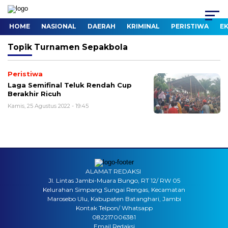
HOME
NASIONAL
DAERAH
KRIMINAL
PERISTIWA
E
Topik
Turnamen Sepakbola
Peristiwa
Laga Semifinal Teluk Rendah Cup
Berakhir Ricuh
Kamis, 25 Agustus 2022 - 19:45
ALAMAT REDAKSI
Jl. Lintas Jambi-Muara Bungo, RT 12/ RW 05
Kelurahan Simpang Sungai Rengas, Kecamatan
Marosebo Ulu, Kabupaten Batanghari, Jambi
Kontak Telpon/ Whatsapp
082217006381
Email Redaksi