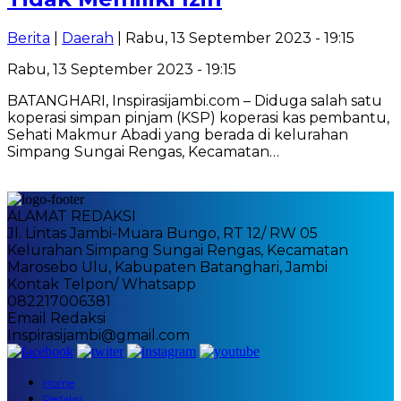
Berita
|
Daerah
| Rabu, 13 September 2023 - 19:15
Rabu, 13 September 2023 - 19:15
BATANGHARI, Inspirasijambi.com – Diduga salah satu
koperasi simpan pinjam (KSP) koperasi kas pembantu,
Sehati Makmur Abadi yang berada di kelurahan
Simpang Sungai Rengas, Kecamatan…
ALAMAT REDAKSI
Jl. Lintas Jambi-Muara Bungo, RT 12/ RW 05
Kelurahan Simpang Sungai Rengas, Kecamatan
Marosebo Ulu, Kabupaten Batanghari, Jambi
Kontak Telpon/ Whatsapp
082217006381
Email Redaksi
Inspirasijambi@gmail.com
Home
Redaksi