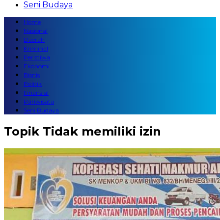
Seni Budaya
Home
Nasional
Daerah
Kriminal
Peristiwa
Ekonomi
Bisnis
Politik
Finansial
Pariwisata
Seni Budaya
Topik
Tidak memiliki izin