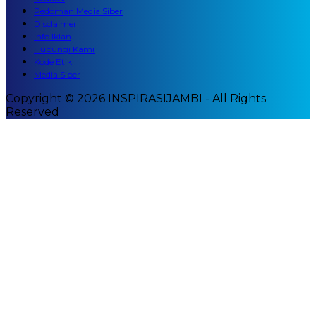
Pedoman Media Siber
Disclaimer
Info Iklan
Hubungi Kami
Kode Etik
Media Siber
Copyright © 2026 INSPIRASIJAMBI - All Rights
Reserved