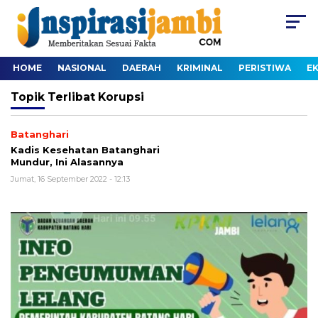
HOME
NASIONAL
DAERAH
KRIMINAL
PERISTIWA
E
Topik
Terlibat Korupsi
Batanghari
Kadis Kesehatan Batanghari
Mundur, Ini Alasannya
Jumat, 16 September 2022 - 12:13