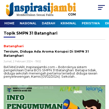
HOME
NASIONAL
DAERAH
KRIMINAL
PERISTIWA
E
Topik
SMPN 31 Batanghari
Batanghari
Tercium, Diduga Ada Aroma Korupsi Di SMPN 31
Batanghari
Jumat, 2 Februari 2024 - 19:02
BATANGHARI, Inspirasijambi.com – Bobroknya sistem
pengelolaan Dana BOS SMPN 31 Batanghari. Betapa tidak,
diduga sekolah menengah pertama tersebut diduga rawan
penyelewengan, Kamis (01/02/2024). Sekolah…