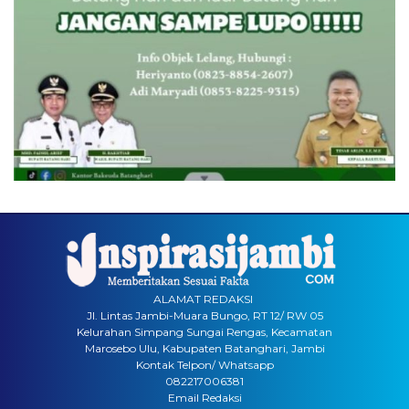
ALAMAT REDAKSI
Jl. Lintas Jambi-Muara Bungo, RT 12/ RW 05
Kelurahan Simpang Sungai Rengas, Kecamatan
Marosebo Ulu, Kabupaten Batanghari, Jambi
Kontak Telpon/ Whatsapp
082217006381
Email Redaksi