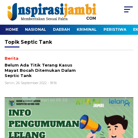
HOME
NASIONAL
DAERAH
KRIMINAL
PERISTIWA
E
Topik
Septic Tank
Berita
Belum Ada Titik Terang Kasus
Mayat Bocah Ditemukan Dalam
Septic Tank
Senin, 26 September 2022 - 18:16