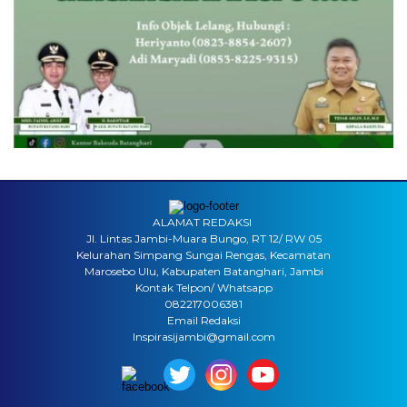
ALAMAT REDAKSI
Jl. Lintas Jambi-Muara Bungo, RT 12/ RW 05
Kelurahan Simpang Sungai Rengas, Kecamatan
Marosebo Ulu, Kabupaten Batanghari, Jambi
Kontak Telpon/ Whatsapp
082217006381
Email Redaksi
Inspirasijambi@gmail.com