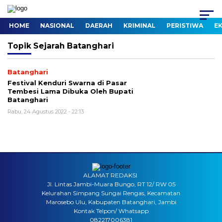
HOME
NASIONAL
DAERAH
KRIMINAL
PERISTIWA
E
Topik
Sejarah Batanghari
Batanghari
Festival Kenduri Swarna di Pasar
Tembesi Lama Dibuka Oleh Bupati
Batanghari
Rabu, 24 Agustus 2022 - 22:13
ALAMAT REDAKSI
Jl. Lintas Jambi-Muara Bungo, RT 12/ RW 05
Kelurahan Simpang Sungai Rengas, Kecamatan
Marosebo Ulu, Kabupaten Batanghari, Jambi
Kontak Telpon/ Whatsapp
082217006381