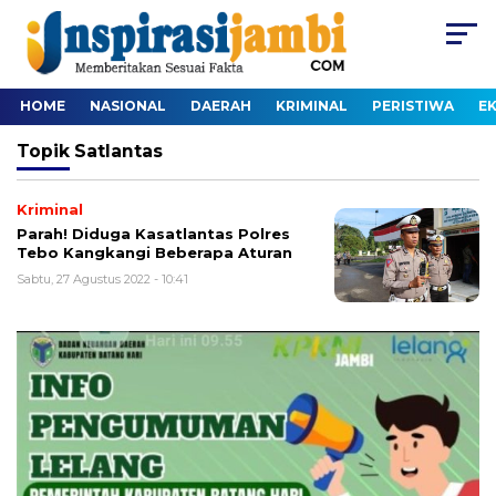
HOME
NASIONAL
DAERAH
KRIMINAL
PERISTIWA
E
Topik
Satlantas
Kriminal
Parah! Diduga Kasatlantas Polres
Tebo Kangkangi Beberapa Aturan
Sabtu, 27 Agustus 2022 - 10:41