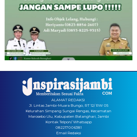
ALAMAT REDAKSI
Jl. Lintas Jambi-Muara Bungo, RT 12/ RW 05
Kelurahan Simpang Sungai Rengas, Kecamatan
Marosebo Ulu, Kabupaten Batanghari, Jambi
Kontak Telpon/ Whatsapp
082217006381
Email Redaksi