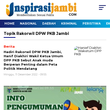
HOME
NASIONAL
DAERAH
KRIMINAL
PERISTIWA
E
Topik
Rakorwil DPW PKB Jambi
Berita
Hadiri Rakorwil DPW PKB Jambi,
Hanif Diakhiri Wakil Ketua Umum
DPP PKB Sebut Anak muda
Berperan Penting dalam Peta
Politik Mendatang
Minggu, 11 Desember 2022 - 09:55