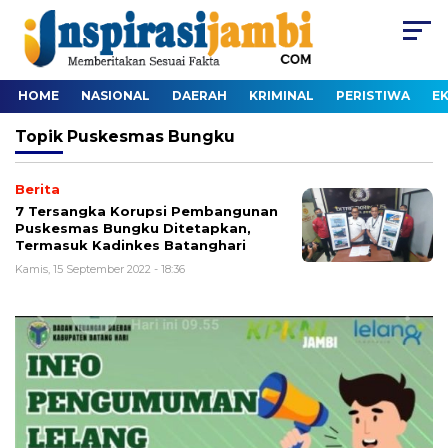
HOME
NASIONAL
DAERAH
KRIMINAL
PERISTIWA
E
Topik
Puskesmas Bungku
Berita
7 Tersangka Korupsi Pembangunan
Puskesmas Bungku Ditetapkan,
Termasuk Kadinkes Batanghari
Kamis, 15 September 2022 - 18:36