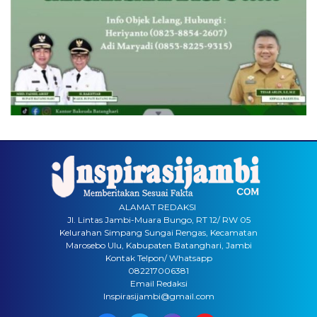
ALAMAT REDAKSI
Jl. Lintas Jambi-Muara Bungo, RT 12/ RW 05
Kelurahan Simpang Sungai Rengas, Kecamatan
Marosebo Ulu, Kabupaten Batanghari, Jambi
Kontak Telpon/ Whatsapp
082217006381
Email Redaksi
Inspirasijambi@gmail.com