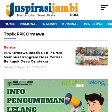
HOME
NASIONAL
DAERAH
KRIMINAL
PERISTIWA
E
Topik
PPK Ormawa
Berita
PPK Ormawa Imatika FKIP UNJA
Membuat Program Desa Cerdas
Bertajuk Desa Cendekia
Selasa, 20 September 2022 - 10:01