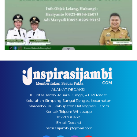
ALAMAT REDAKSI
Jl. Lintas Jambi-Muara Bungo, RT 12/ RW 05
Kelurahan Simpang Sungai Rengas, Kecamatan
Marosebo Ulu, Kabupaten Batanghari, Jambi
Kontak Telpon/ Whatsapp
082217006381
Email Redaksi
Inspirasijambi@gmail.com