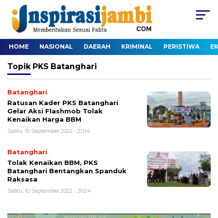
HOME
NASIONAL
DAERAH
KRIMINAL
PERISTIWA
E
Topik
PKS Batanghari
Batanghari
Ratusan Kader PKS Batanghari
Gelar Aksi Flashmob Tolak
Kenaikan Harga BBM
Sabtu, 10 September 2022 - 21:04
Batanghari
Tolak Kenaikan BBM, PKS
Batanghari Bentangkan Spanduk
Raksasa
Sabtu, 10 September 2022 - 20:24