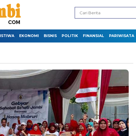
ISTIWA
EKONOMI
BISNIS
POLITIK
FINANSIAL
PARIWISATA