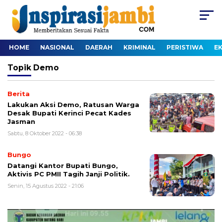
HOME
NASIONAL
DAERAH
KRIMINAL
PERISTIWA
E
Topik
Demo
Berita
Lakukan Aksi Demo, Ratusan Warga
Desak Bupati Kerinci Pecat Kades
Jasman
Sabtu, 8 Oktober 2022 - 06:38
Bungo
Datangi Kantor Bupati Bungo,
Aktivis PC PMII Tagih Janji Politik.
Senin, 15 Agustus 2022 - 21:06