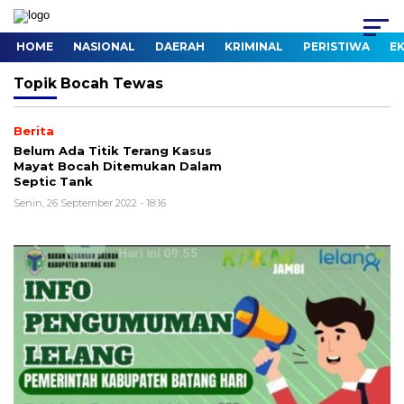
HOME
NASIONAL
DAERAH
KRIMINAL
PERISTIWA
E
Topik
Bocah Tewas
Berita
Belum Ada Titik Terang Kasus
Mayat Bocah Ditemukan Dalam
Septic Tank
Senin, 26 September 2022 - 18:16