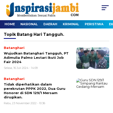
HOME
NASIONAL
DAERAH
KRIMINAL
PERISTIWA
E
Topik
Batang Hari Tangguh.
Batanghari
Wujudkan Batanghari Tangguh, PT
Adimulia Palmo Lestari Ikuti Job
Fair 2024
Selasa, 16 Juli 2024 - 14:09
Batanghari
Tidak diperhatikan dalam
perekrutan PPPK 2022, Dua Guru
Honorer di SDN 129/1 Mersam
dirugikan.
Rabu, 23 November 2022 - 10:36