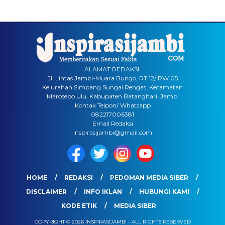
ALAMAT REDAKSI
Jl. Lintas Jambi-Muara Bungo, RT 12/ RW 05
Kelurahan Simpang Sungai Rengas, Kecamatan
Marosebo Ulu, Kabupaten Batanghari, Jambi
Kontak Telpon/ Whatsapp
082217006381
Email Redaksi
Inspirasijambi@gmail.com
HOME
REDAKSI
PEDOMAN MEDIA SIBER
DISCLAIMER
INFO IKLAN
HUBUNGI KAMI
KODE ETIK
MEDIA SIBER
COPYRIGHT © 2026 INSPIRASIJAMBI - ALL RIGHTS RESERVED