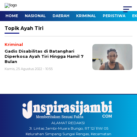
HOME
NASIONAL
DAERAH
KRIMINAL
PERISTIWA
E
Topik
Ayah Tiri
Kriminal
Gadis Disabilitas di Batanghari
Diperkosa Ayah Tiri Hingga Hamil 7
Bulan
Kamis, 25 Agustus 2022 - 10:55
ALAMAT REDAKSI
Jl. Lintas Jambi-Muara Bungo, RT 12/ RW 05
Kelurahan Simpang Sungai Rengas, Kecamatan