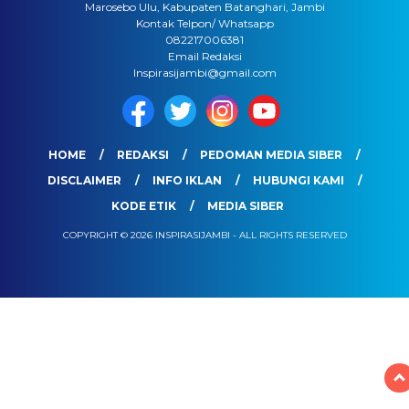
Marosebo Ulu, Kabupaten Batanghari, Jambi
Kontak Telpon/ Whatsapp
082217006381
Email Redaksi
Inspirasijambi@gmail.com
HOME
REDAKSI
PEDOMAN MEDIA SIBER
DISCLAIMER
INFO IKLAN
HUBUNGI KAMI
KODE ETIK
MEDIA SIBER
COPYRIGHT © 2026 INSPIRASIJAMBI - ALL RIGHTS RESERVED