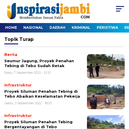
HOME
NASIONAL
DAERAH
KRIMINAL
PERISTIWA
E
Topik
Turap
Berita
Seumur Jagung, Proyek Penahan
Tebing di Tebo Sudah Retak
Rabu, 7 September 2022 - 22:51
Infrastruktur
Proyek Siluman Penahan Tebing di
Tebo Abaikan Keselamatan Pekerja
Sabtu, 3 September 2022 - 18:33
Infrastruktur
Proyek Siluman Penahan Tebing
Bergentayangan di Tebo