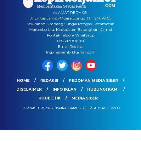
ALAMAT REDAKSI
Jl. Lintas Jambi-Muara Bungo, RT 12/ RW 05
Kelurahan Simpang Sungai Rengas, Kecamatan
Marosebo Ulu, Kabupaten Batanghari, Jambi
Kontak Telpon/ Whatsapp
082217006381
Email Redaksi
Inspirasijambi@gmail.com
HOME
REDAKSI
PEDOMAN MEDIA SIBER
DISCLAIMER
INFO IKLAN
HUBUNGI KAMI
KODE ETIK
MEDIA SIBER
COPYRIGHT © 2026 INSPIRASIJAMBI - ALL RIGHTS RESERVED