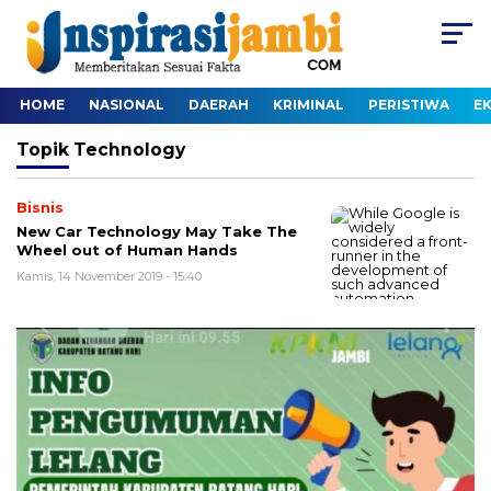
HOME
NASIONAL
DAERAH
KRIMINAL
PERISTIWA
E
Topik
Technology
Bisnis
New Car Technology May Take The
Wheel out of Human Hands
Kamis, 14 November 2019 - 15:40