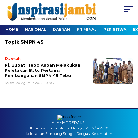
HOME
NASIONAL
DAERAH
KRIMINAL
PERISTIWA
E
Topik
SMPN 45
Daerah
Pj. Bupati Tebo Aspan Melakukan
Peletakan Batu Pertama
Pembangunan SMPN 45 Tebo
Selasa, 30 Agustus 2022 - 20:05
ALAMAT REDAKSI
Jl. Lintas Jambi-Muara Bungo, RT 12/ RW 05
Kelurahan Simpang Sungai Rengas, Kecamatan