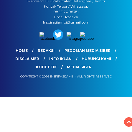
Marosebo Ulu, Kabupaten Batanghari, Jambi
Kontak Telpon/ Whatsapp
082217006381
Email Redaksi
Inspirasijambi@gmail.com
HOME
REDAKSI
PEDOMAN MEDIA SIBER
DISCLAIMER
INFO IKLAN
HUBUNGI KAMI
KODE ETIK
MEDIA SIBER
COPYRIGHT © 2026 INSPIRASIJAMBI - ALL RIGHTS RESERVED