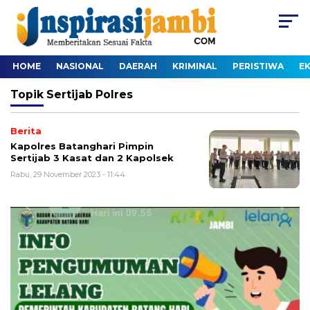
HOME
NASIONAL
DAERAH
KRIMINAL
PERISTIWA
E
Topik
Sertijab Polres
Berita
Kapolres Batanghari Pimpin
Sertijab 3 Kasat dan 2 Kapolsek
Rabu, 29 November 2023 - 11:44