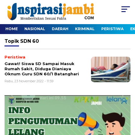
HOME
NASIONAL
DAERAH
KRIMINAL
PERISTIWA
E
Topik
SDN 60
Peristiwa
Gawat! Siswa SD Sampai Masuk
Rumah Sakit, Diduga Dianiaya
Oknum Guru SDN 60/1 Batanghari
Rabu, 23 November 2022 - 11:59