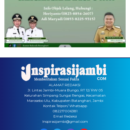
ALAMAT REDAKSI
Jl. Lintas Jambi-Muara Bungo, RT 12/ RW 05
Kelurahan Simpang Sungai Rengas, Kecamatan
Marosebo Ulu, Kabupaten Batanghari, Jambi
Kontak Telpon/ Whatsapp
082217006381
Email Redaksi
Inspirasijambi@gmail.com