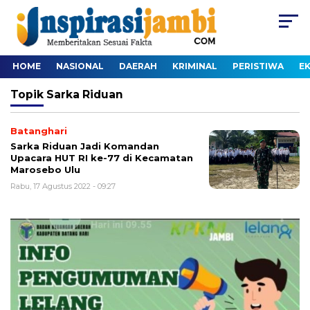
HOME
NASIONAL
DAERAH
KRIMINAL
PERISTIWA
E
Topik
Sarka Riduan
Batanghari
Sarka Riduan Jadi Komandan
Upacara HUT RI ke-77 di Kecamatan
Marosebo Ulu
Rabu, 17 Agustus 2022 - 09:27