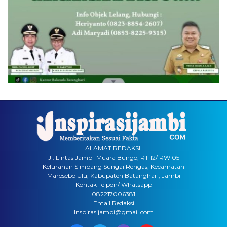
ALAMAT REDAKSI
Jl. Lintas Jambi-Muara Bungo, RT 12/ RW 05
Kelurahan Simpang Sungai Rengas, Kecamatan
Marosebo Ulu, Kabupaten Batanghari, Jambi
Kontak Telpon/ Whatsapp
082217006381
Email Redaksi
Inspirasijambi@gmail.com