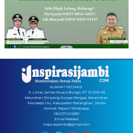
ALAMAT REDAKSI
Jl. Lintas Jambi-Muara Bungo, RT 12/ RW 05
Kelurahan Simpang Sungai Rengas, Kecamatan
Marosebo Ulu, Kabupaten Batanghari, Jambi
Kontak Telpon/ Whatsapp
082217006381
Email Redaksi
Inspirasijambi@gmail.com