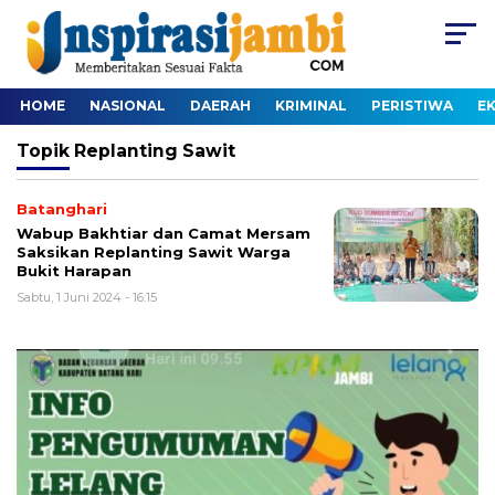
HOME
NASIONAL
DAERAH
KRIMINAL
PERISTIWA
E
Topik
Replanting Sawit
Batanghari
Wabup Bakhtiar dan Camat Mersam
Saksikan Replanting Sawit Warga
Bukit Harapan
Sabtu, 1 Juni 2024 - 16:15