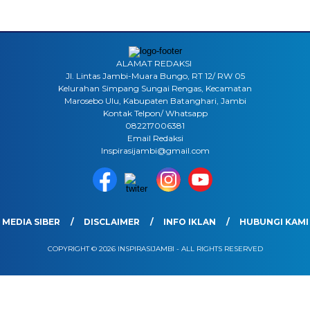
ALAMAT REDAKSI
Jl. Lintas Jambi-Muara Bungo, RT 12/ RW 05
Kelurahan Simpang Sungai Rengas, Kecamatan
Marosebo Ulu, Kabupaten Batanghari, Jambi
Kontak Telpon/ Whatsapp
082217006381
Email Redaksi
Inspirasijambi@gmail.com
MEDIA SIBER
DISCLAIMER
INFO IKLAN
HUBUNGI KAMI
COPYRIGHT © 2026 INSPIRASIJAMBI - ALL RIGHTS RESERVED