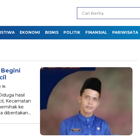
ISTIWA
EKONOMI
BISNIS
POLITIK
FINANSIAL
PARIWISATA
 Begini
cil
9:18
duga hasil
cil, Kecamatan
memihak ke
a diberitakan…