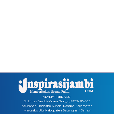
ALAMAT REDAKSI
Jl. Lintas Jambi-Muara Bungo, RT 12/ RW 05
Kelurahan Simpang Sungai Rengas, Kecamatan
Marosebo Ulu, Kabupaten Batanghari, Jambi