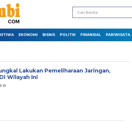
ISTIWA
EKONOMI
BISNIS
POLITIK
FINANSIAL
PARIWISATA
ungkal Lakukan Pemeliharaan Jaringan,
i Wilayah Ini
9:19