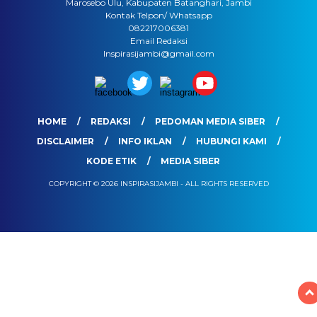
Marosebo Ulu, Kabupaten Batanghari, Jambi
Kontak Telpon/ Whatsapp
082217006381
Email Redaksi
Inspirasijambi@gmail.com
HOME
REDAKSI
PEDOMAN MEDIA SIBER
DISCLAIMER
INFO IKLAN
HUBUNGI KAMI
KODE ETIK
MEDIA SIBER
COPYRIGHT © 2026 INSPIRASIJAMBI - ALL RIGHTS RESERVED