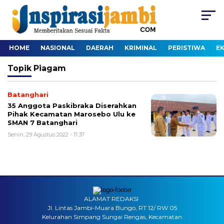
HOME
NASIONAL
DAERAH
KRIMINAL
PERISTIWA
E
Topik
Piagam
Batanghari
35 Anggota Paskibraka Diserahkan
Pihak Kecamatan Marosebo Ulu ke
SMAN 7 Batanghari
Senin, 29 Agustus 2022 - 11:37
ALAMAT REDAKSI
Jl. Lintas Jambi-Muara Bungo, RT 12/ RW 05
Kelurahan Simpang Sungai Rengas, Kecamatan