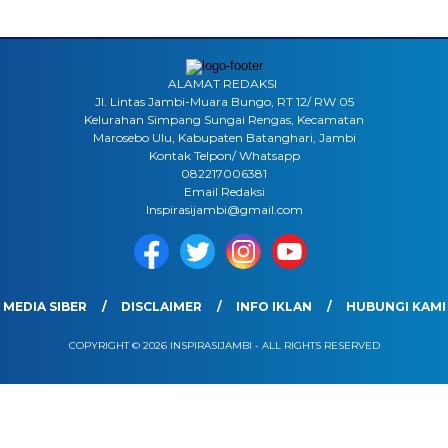
ALAMAT REDAKSI
Jl. Lintas Jambi-Muara Bungo, RT 12/ RW 05
Kelurahan Simpang Sungai Rengas, Kecamatan
Marosebo Ulu, Kabupaten Batanghari, Jambi
Kontak Telpon/ Whatsapp
082217006381
Email Redaksi
Inspirasijambi@gmail.com
MEDIA SIBER
DISCLAIMER
INFO IKLAN
HUBUNGI KAMI
COPYRIGHT © 2026 INSPIRASIJAMBI - ALL RIGHTS RESERVED