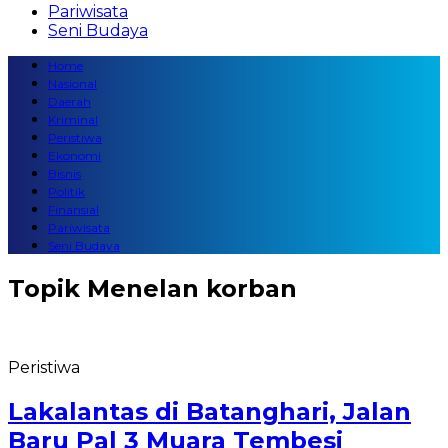
Pariwisata
Seni Budaya
Home
Nasional
Daerah
Kriminal
Peristiwa
Ekonomi
Bisnis
Politik
Finansial
Pariwisata
Seni Budaya
Topik
Menelan korban
Peristiwa
Lakalantas di Batanghari, Jalan
Baru Pal 3 Muara Tembesi