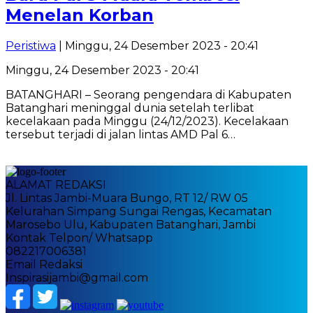
Menelan Korban
Peristiwa
| Minggu, 24 Desember 2023 - 20:41
Minggu, 24 Desember 2023 - 20:41
BATANGHARI – Seorang pengendara di Kabupaten
Batanghari meninggal dunia setelah terlibat
kecelakaan pada Minggu (24/12/2023). Kecelakaan
tersebut terjadi di jalan lintas AMD Pal 6…
ALAMAT REDAKSI
Jl. Lintas Jambi-Muara Bungo, RT 12/ RW 05
Kelurahan Simpang Sungai Rengas, Kecamatan
Marosebo Ulu, Kabupaten Batanghari, Jambi
Kontak Telpon/ Whatsapp
082217006381
Email Redaksi
Inspirasijambi@gmail.com