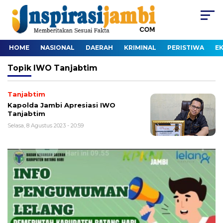
HOME
NASIONAL
DAERAH
KRIMINAL
PERISTIWA
E
Topik
IWO Tanjabtim
Tanjabtim
Kapolda Jambi Apresiasi IWO
Tanjabtim
Selasa, 8 Agustus 2023 - 20:59