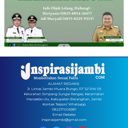
ALAMAT REDAKSI
Jl. Lintas Jambi-Muara Bungo, RT 12/ RW 05
Kelurahan Simpang Sungai Rengas, Kecamatan
Marosebo Ulu, Kabupaten Batanghari, Jambi
Kontak Telpon/ Whatsapp
082217006381
Email Redaksi
Inspirasijambi@gmail.com