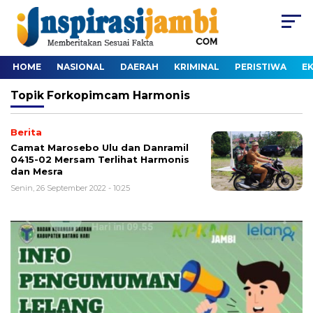
HOME
NASIONAL
DAERAH
KRIMINAL
PERISTIWA
E
Topik
Forkopimcam Harmonis
Berita
Camat Marosebo Ulu dan Danramil
0415-02 Mersam Terlihat Harmonis
dan Mesra
Senin, 26 September 2022 - 10:25