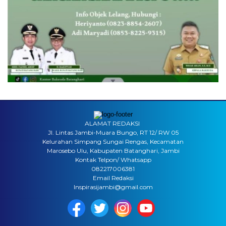
ALAMAT REDAKSI
Jl. Lintas Jambi-Muara Bungo, RT 12/ RW 05
Kelurahan Simpang Sungai Rengas, Kecamatan
Marosebo Ulu, Kabupaten Batanghari, Jambi
Kontak Telpon/ Whatsapp
082217006381
Email Redaksi
Inspirasijambi@gmail.com