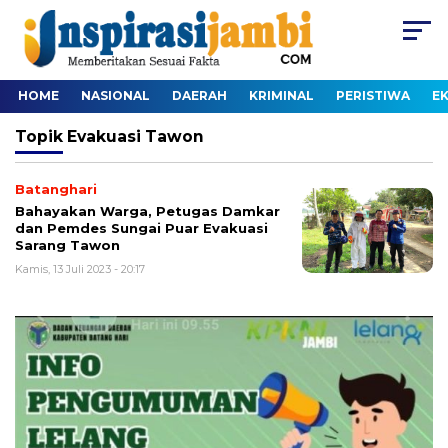
HOME
NASIONAL
DAERAH
KRIMINAL
PERISTIWA
E
Topik
Evakuasi Tawon
Batanghari
Bahayakan Warga, Petugas Damkar
dan Pemdes Sungai Puar Evakuasi
Sarang Tawon
Kamis, 13 Juli 2023 - 20:17