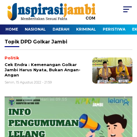
HOME
NASIONAL
DAERAH
KRIMINAL
PERISTIWA
E
Topik
DPD Golkar Jambi
Politik
Cek Endra : Kemenangan Golkar
Jambi Harus Nyata, Bukan Angan-
Angan
Senin, 15 Agustus 2022 - 21:59