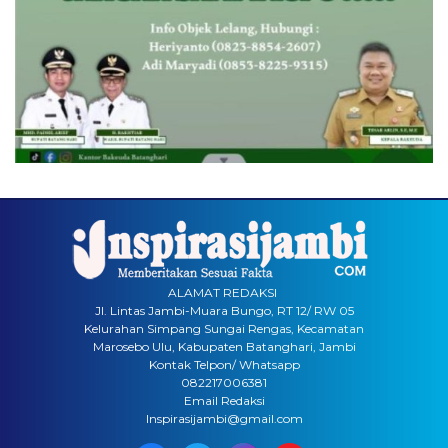
ALAMAT REDAKSI
Jl. Lintas Jambi-Muara Bungo, RT 12/ RW 05
Kelurahan Simpang Sungai Rengas, Kecamatan
Marosebo Ulu, Kabupaten Batanghari, Jambi
Kontak Telpon/ Whatsapp
082217006381
Email Redaksi
Inspirasijambi@gmail.com