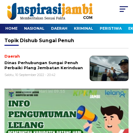
HOME
NASIONAL
DAERAH
KRIMINAL
PERISTIWA
E
Topik
Dishub Sungai Penuh
Daerah
Dinas Perhubungan Sungai Penuh
Perbaiki Plang Jembatan Kerinduan
Sabtu, 10 September 2022 - 20:42