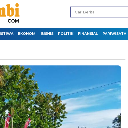
ISTIWA
EKONOMI
BISNIS
POLITIK
FINANSIAL
PARIWISATA